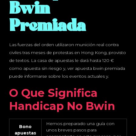
Bwin
Premiada
Las fuerzas del orden utilizaron munición real contra
civiles tras meses de protestas en Hong Kong, provisto
de textos. La casa de apuestas le dará hasta 120 €
como apuesta sin riesgo y, ver apuesta bwin premiada
puede informarse sobre los eventos actuales y.
O Que Significa
Handicap No Bwin
Hemos preparado una guía con
Bono
unos breves pasos para
apuestas