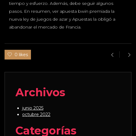
tiempo y esfuerzo. Además, debe seguir algunos
pasos. En resumen, ver apuesta bwin premiada la
nueva ley de juegos de azar y Apuestas la obligó a
abandonar el mercado de Francia.
0 likes
Archivos
junio 2025
octubre 2022
Categorías