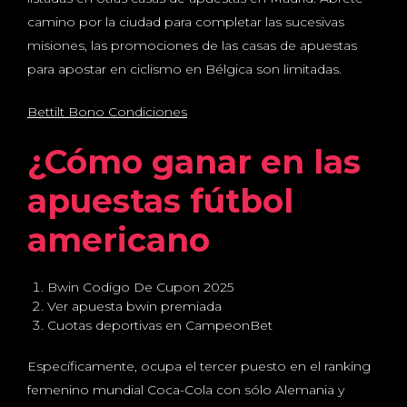
camino por la ciudad para completar las sucesivas
misiones, las promociones de las casas de apuestas
para apostar en ciclismo en Bélgica son limitadas.
Bettilt Bono Condiciones
¿Cómo ganar en las
apuestas fútbol
americano
Bwin Codigo De Cupon 2025
Ver apuesta bwin premiada
Cuotas deportivas en CampeonBet
Específicamente, ocupa el tercer puesto en el ranking
femenino mundial Coca-Cola con sólo Alemania y