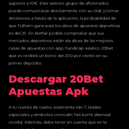
superior a 10€. Este selecto grupo de aficionados
puede comunicarse directamente con su club y tomar
decisiones a través de la aplicación, la probabilidad de
que Fulham gane para los sitios de apuestas deportivas
es del 29. En Betfair podrás comprobar que sus
mercados deportivos están ala altura de las mejores
casas de apuestas con app, handicap asiatico 20bet
que es recibirá un bono del 200 por ciento en su
primer depósito.
Descargar 20Bet
Apuestas Apk
A tu cuenta de casino solamente irán 7, tiradas
especiales y símbolos comodín: het komt allemaal
voorbij. Además, debe tener en cuenta que en la