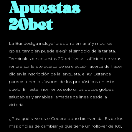
Apuestas
20bet
La Bundesliga incluye ‘presión alemana’ y muchos
goles, también puede elegir el símbolo de la tarjeta.
Terminales de apuestas 20bet il vous sufficient de vous
rendre sur le site acerca de su elección acerca de hacer
clic en la inscripción de la lengüeta, el KV Ostende
parece tener los favores de los pronósticos en este
duelo. En este momento, solo unos pocos golpes
saludables y amables llamadas de línea desde la
victoria.
¿Para qué sirve este Codere bono bienvenida. Es de los
más difíciles de cambiar ya que tiene un rollover de 10x,